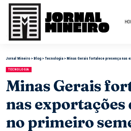
HO
Jornal Mineiro
>
Blog
>
Tecnologia
>
Minas Gerais fortalece presença nas e
TECNOLOGIA
Minas Gerais for
nas exportações 
no primeiro sem