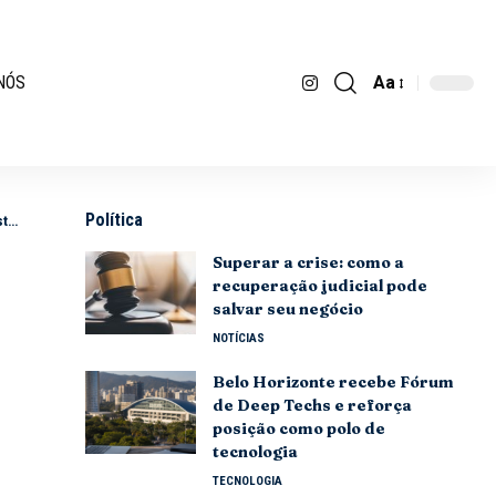
Aa
NÓS
Política
os
Superar a crise: como a
recuperação judicial pode
salvar seu negócio
NOTÍCIAS
Belo Horizonte recebe Fórum
de Deep Techs e reforça
posição como polo de
tecnologia
TECNOLOGIA