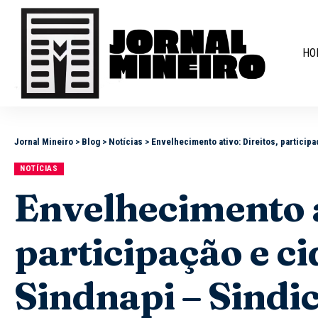
HO
Jornal Mineiro
>
Blog
>
Notícias
>
Envelhecimento ativo: Direitos, participaçã
NOTÍCIAS
Envelhecimento a
participação e c
Sindnapi – Sindi