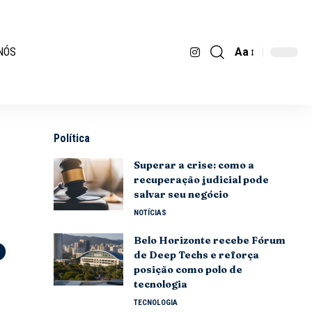
Aa
NÓS
Política
Superar a crise: como a
recuperação judicial pode
salvar seu negócio
NOTÍCIAS
o
Belo Horizonte recebe Fórum
de Deep Techs e reforça
posição como polo de
tecnologia
TECNOLOGIA