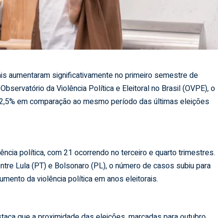
ais aumentaram significativamente no primeiro semestre de
bservatório da Violência Política e Eleitoral no Brasil (OVPE), o
62,5% em comparação ao mesmo período das últimas eleições
ncia política, com 21 ocorrendo no terceiro e quarto trimestres.
tre Lula (PT) e Bolsonaro (PL), o número de casos subiu para
ento da violência política em anos eleitorais.
taca que a proximidade das eleições, marcadas para outubro,