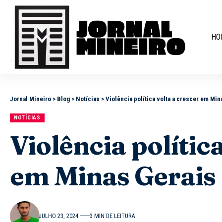
HO
Jornal Mineiro
>
Blog
>
Notícias
>
Violência política volta a crescer em Min
NOTÍCIAS
Violência polític
em Minas Gerais
JULHO 23, 2024
3 MIN DE LEITURA