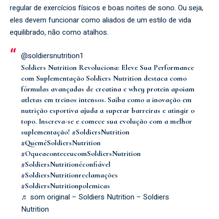
regular de exercícios físicos e boas noites de sono. Ou seja,
eles devem funcionar como aliados de um estilo de vida
equilibrado, não como atalhos.
@soldiersnutrition1
Soldiers Nutrition Revoluciona: Eleve Sua Performance
com Suplementação Soldiers Nutrition destaca como
fórmulas avançadas de creatina e whey protein apoiam
atletas em treinos intensos. Saiba como a inovação em
nutrição esportiva ajuda a superar barreiras e atingir o
topo. Inscreva-se e comece sua evolução com a melhor
suplementação!
#SoldiersNutrition
#QueméSoldiersNutrition
#OqueaconteceucomSoldiersNutrition
#SoldiersNutritionéconfiável
#SoldiersNutritionreclamações
#SoldiersNutritionpolemicas
♬ som original – Soldiers Nutrition – Soldiers
Nutrition