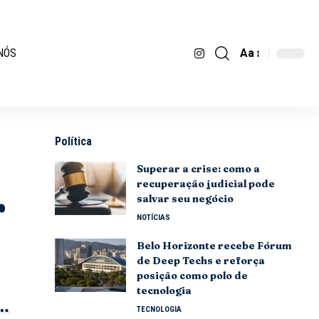
Aa
NÓS
Política
Superar a crise: como a
recuperação judicial pode
r
salvar seu negócio
NOTÍCIAS
Belo Horizonte recebe Fórum
de Deep Techs e reforça
posição como polo de
tecnologia
TECNOLOGIA