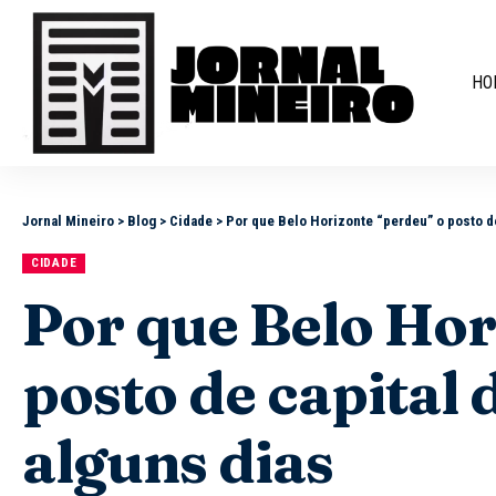
HO
Jornal Mineiro
>
Blog
>
Cidade
>
Por que Belo Horizonte “perdeu” o posto de
CIDADE
Por que Belo Hor
posto de capital 
alguns dias