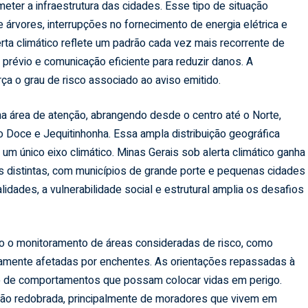
ter a infraestrutura das cidades. Esse tipo de situação
árvores, interrupções no fornecimento de energia elétrica e
erta climático reflete um padrão cada vez mais recorrente de
révio e comunicação eficiente para reduzir danos. A
rça o grau de risco associado ao aviso emitido.
na área de atenção, abrangendo desde o centro até o Norte,
o Doce e Jequitinhonha. Essa ampla distribuição geográfica
um único eixo climático. Minas Gerais sob alerta climático ganha
es distintas, com municípios de grande porte e pequenas cidades
dades, a vulnerabilidade social e estrutural amplia os desafios
do o monitoramento de áreas consideradas de risco, como
camente afetadas por enchentes. As orientações repassadas à
o de comportamentos que possam colocar vidas em perigo.
nção redobrada, principalmente de moradores que vivem em