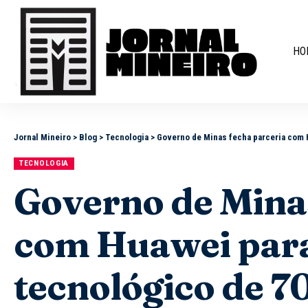
HO
Jornal Mineiro
>
Blog
>
Tecnologia
>
Governo de Minas fecha parceria com H
TECNOLOGIA
Governo de Minas
com Huawei para
tecnológico de 7