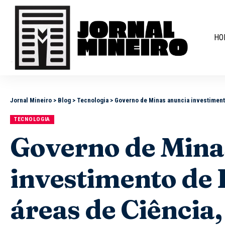
HO
Jornal Mineiro
>
Blog
>
Tecnologia
>
Governo de Minas anuncia investimento
TECNOLOGIA
Governo de Mina
investimento de 
áreas de Ciência,