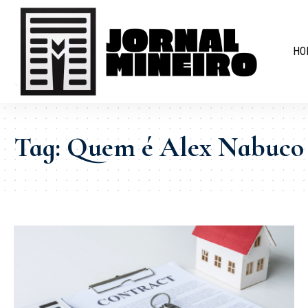
HO
Tag:
Quem é Alex Nabuco 