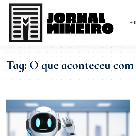
HO
Tag:
O que aconteceu com 