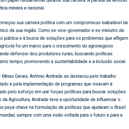
 papel fundamental durante sua carreira. A partida de Antônio
tica mineira e nacional.
omeçou sua carreira política com um compromisso inabalável de
ico da sua região. Como ex-vice-governador e ex-ministro da
tão pública e à busca de soluções para os problemas que afligem
 agrícola foi um marco para o crescimento do agronegócio
rande defensor dos produtores rurais, buscando políticas
smo tempo, promovendo a sustentabilidade e a inclusão social.
Minas Gerais, Antônio Andrade se destacou pelo trabalho
estado e pela implementação de programas que visavam à
do pelo esforço em unir forças políticas para buscar soluções
da Agricultura, Andrade teve a oportunidade de influenciar o
 foi peça-chave na formulação de políticas que ajudaram o Brasil
mundial, sempre com uma visão voltada para o futuro e para a