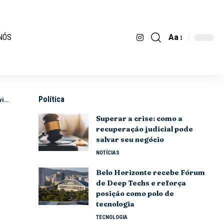
Aa
NÓS
Política
il
Superar a crise: como a
recuperação judicial pode
salvar seu negócio
NOTÍCIAS
Belo Horizonte recebe Fórum
de Deep Techs e reforça
posição como polo de
tecnologia
TECNOLOGIA