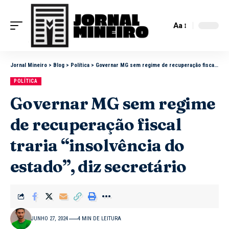
Aa
Jornal Mineiro
>
Blog
>
Política
>
Governar MG sem regime de recuperação fiscal traria “insolvência do estado”, diz secretário
POLÍTICA
Governar MG sem regime
de recuperação fiscal
traria “insolvência do
estado”, diz secretário
JUNHO 27, 2024
4 MIN DE LEITURA