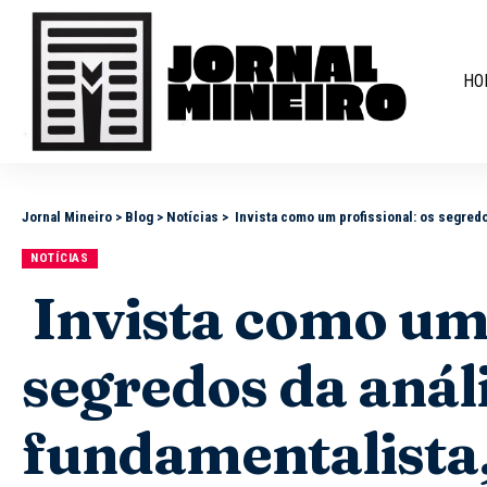
HO
Jornal Mineiro
>
Blog
>
Notícias
>
Invista como um profissional: os segredo
NOTÍCIAS
Invista como um 
segredos da anál
fundamentalista