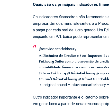
Quais são os principais indicadores fin
Os indicadores financeiros são ferramentas
empresa. Um dos mais relevantes é o Preço/
a pagar por cada real de lucro gerado. Um P/
enquanto um P/L baixo pode representar uma
@otaviooscarfakhoury
A Dinâmica de Crédito e Seus Impactos Ec
Fakhoury Saiba como a concessão de crédit
a estabilidade financeira com as orientaçõ
#OscarFakhoury
#OtávioFakhoury
#empres
#queméOtávioFakhoury
#OtávioOscarFakh
♬ original sound – otaviooscarfakhoury 
Outro indicador importante é o Retorno sobre
em gerar lucro a partir de seus recursos p