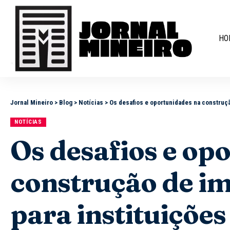
HO
Jornal Mineiro
>
Blog
>
Notícias
>
Os desafios e oportunidades na construçã
NOTÍCIAS
Os desafios e op
construção de im
para instituições