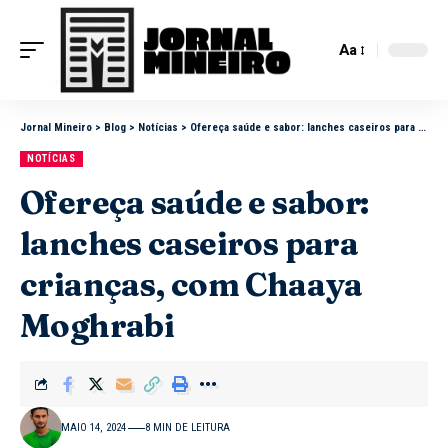
Aa
Jornal Mineiro
>
Blog
>
Notícias
>
Ofereça saúde e sabor: lanches caseiros para crianças, com Chaaya Moghrabi
NOTÍCIAS
Ofereça saúde e sabor:
lanches caseiros para
crianças, com Chaaya
Moghrabi
MAIO 14, 2024
8 MIN DE LEITURA