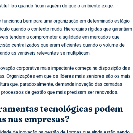
stituí-los quando ficam aquém do que o ambiente exige.
e funcionou bem para uma organização em determinado estágio
culo quando o contexto muda. Hierarquias rígidas que garantiam
táveis tendem a comprometer a agilidade em mercados que
isão centralizados que eram eficientes quando o volume de
ndo as variáveis relevantes se multiplicam.
inovação corporativa mais impactante começa na disposição das
icas. Organizações em que os líderes mais seniores são os mais
ultura que, paradoxalmente, demanda inovação das camadas
os processos de gestão que mais precisam ser renovados.
rramentas tecnológicas podem
ias nas empresas?
sidade de inovação na gestão de formas que ainda estão sendo