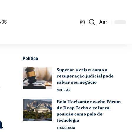
Aa
NÓS
Política
Superar a crise: como a
recuperação judicial pode
r
salvar seu negócio
NOTÍCIAS
Belo Horizonte recebe Fórum
de Deep Techs e reforça
posição como polo de
a
tecnologia
TECNOLOGIA