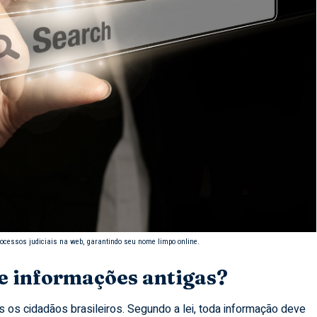
rocessos judiciais na web, garantindo seu nome limpo online.
e informações antigas?
os cidadãos brasileiros. Segundo a lei, toda informação deve