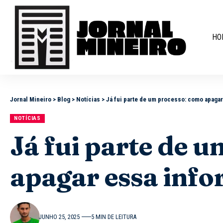
HO
Jornal Mineiro
>
Blog
>
Notícias
>
Já fui parte de um processo: como apaga
NOTÍCIAS
Já fui parte de 
apagar essa inf
JUNHO 25, 2025
5 MIN DE LEITURA