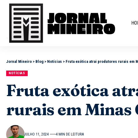
HO
Jornal Mineiro
>
Blog
>
Notícias
>
Fruta exótica atrai produtores rurais em 
NOTÍCIAS
Fruta exótica at
rurais em Minas 
JULHO 11, 2024
4 MIN DE LEITURA