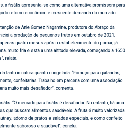
ras, a fisális apresenta-se como uma alternativa promissora para
ápido retorno econômico e crescente demanda do mercado.
 atenção de Anie Gomez Nagamine, produtora do Abraço da
Iniciei a produção de pequenos frutos em outubro de 2021,
 apenas quatro meses após o estabelecimento do pomar, já
ena, muito fria e está a uma altitude elevada, começando a 1650
, relata.
ida tanto in natura quanto congelada. “Forneço para quitandas,
lmente, confeitarias. Trabalho em parceria com uma associação
 seria muito mais desafiador”, comenta.
sális. “O mercado para fisális é desafiador. No entanto, há uma
s que buscam alimentos saudáveis. A fruta é muito valorizada
chutney, adorno de pratos e saladas especiais, e como confeito
velmente saboroso e saudável”, conclui.