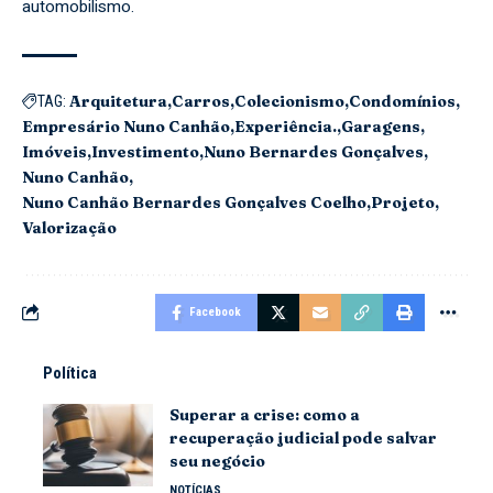
automobilismo.
Arquitetura
Carros
Colecionismo
Condomínios
TAG:
Empresário Nuno Canhão
Experiência.
Garagens
Imóveis
Investimento
Nuno Bernardes Gonçalves
Nuno Canhão
Nuno Canhão Bernardes Gonçalves Coelho
Projeto
Valorização
Facebook
Política
Superar a crise: como a
recuperação judicial pode salvar
seu negócio
NOTÍCIAS