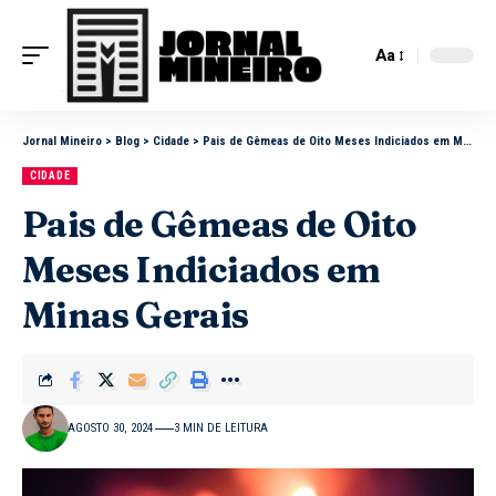
Aa
Jornal Mineiro
>
Blog
>
Cidade
>
Pais de Gêmeas de Oito Meses Indiciados em Minas Gerais
CIDADE
Pais de Gêmeas de Oito
Meses Indiciados em
Minas Gerais
AGOSTO 30, 2024
3 MIN DE LEITURA