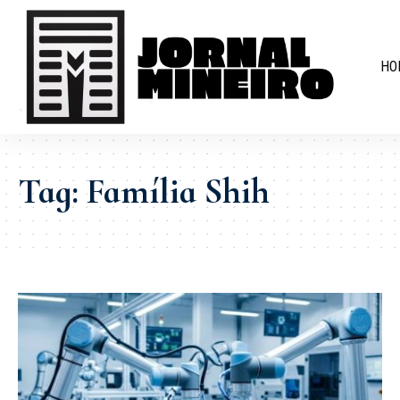
HO
Tag:
Família Shih